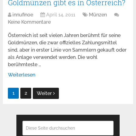
Goldmünzen gibt es in Österreich?
innufinoe
April 14, 2011
Münzen
Keine Kommentare
Österreich ist seit vielen Jahren berühmt für seine
Goldmünzen, die zwar offizielles Zahlungsmittel
sind, aber in erster Linie von Sammlern gekauft oder
als Anlage verwendet werden. Die wohl
berühmteste …
Weiterlesen
Seitennummerierung
1
2
Weiter
der
Beiträge