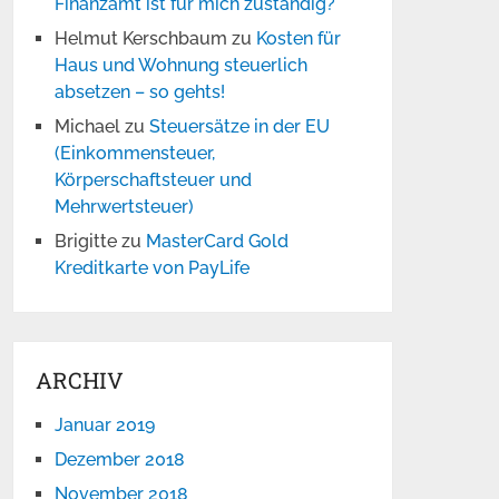
Finanzamt ist für mich zuständig?
Helmut Kerschbaum
zu
Kosten für
Haus und Wohnung steuerlich
absetzen – so gehts!
Michael
zu
Steuersätze in der EU
(Einkommensteuer,
Körperschaftsteuer und
Mehrwertsteuer)
Brigitte
zu
MasterCard Gold
Kreditkarte von PayLife
ARCHIV
Januar 2019
Dezember 2018
November 2018