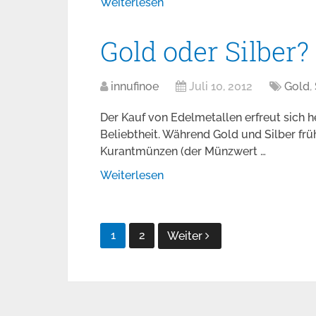
Weiterlesen
Gold oder Silber?
innufinoe
Juli 10, 2012
Gold
,
Der Kauf von Edelmetallen erfreut sich 
Beliebtheit. Während Gold und Silber fr
Kurantmünzen (der Münzwert …
Weiterlesen
Seitennummerierung
1
2
Weiter
der
Beiträge