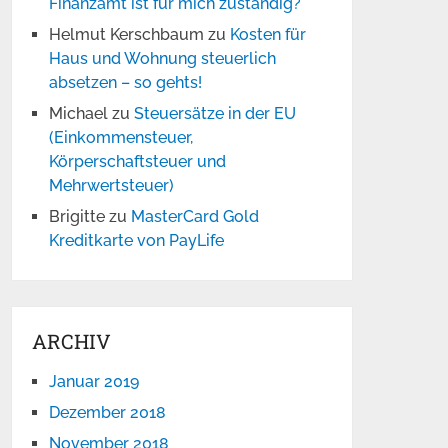
Finanzamt ist für mich zuständig?
Helmut Kerschbaum
zu
Kosten für
Haus und Wohnung steuerlich
absetzen – so gehts!
Michael
zu
Steuersätze in der EU
(Einkommensteuer,
Körperschaftsteuer und
Mehrwertsteuer)
Brigitte
zu
MasterCard Gold
Kreditkarte von PayLife
ARCHIV
Januar 2019
Dezember 2018
November 2018