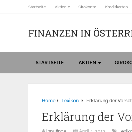
Startseite
Aktien
Girokonto
Kreditkarten
FINANZEN IN ÖSTERR
STARTSEITE
AKTIEN
GIROK
Home
Lexikon
Erklärung der Vorsc
Erklärung der V
innufinoe
April 1, 2013
Lexik