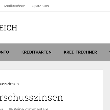
Kreditrechner
Sparzinsen
EICH
ONTO
KREDITKARTEN
KREDITRECHNER
husszinsen
orschusszinsen
on
Keine Kommentare