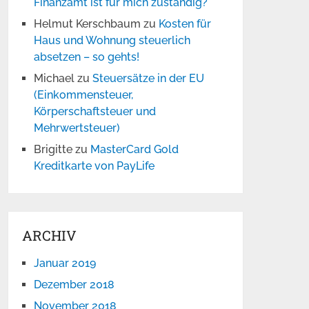
Finanzamt ist für mich zuständig?
Helmut Kerschbaum
zu
Kosten für
Haus und Wohnung steuerlich
absetzen – so gehts!
Michael
zu
Steuersätze in der EU
(Einkommensteuer,
Körperschaftsteuer und
Mehrwertsteuer)
Brigitte
zu
MasterCard Gold
Kreditkarte von PayLife
ARCHIV
Januar 2019
Dezember 2018
November 2018