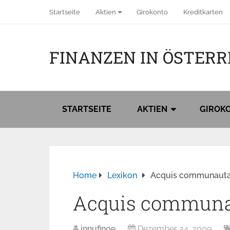
Startseite
Aktien
Girokonto
Kreditkarten
FINANZEN IN ÖSTERR
STARTSEITE
AKTIEN
GIROK
Home
Lexikon
Acquis communauta
Acquis communa
innufinoe
Dezember 24, 2009