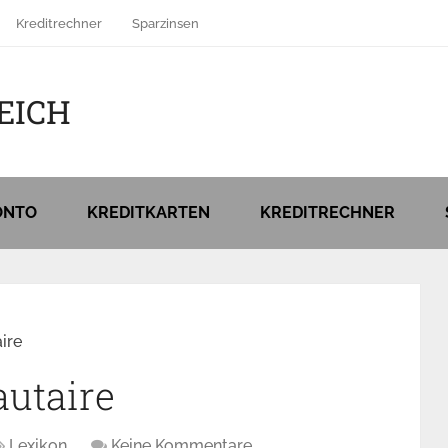
Kreditrechner
Sparzinsen
EICH
ONTO
KREDITKARTEN
KREDITRECHNER
ire
utaire
Lexikon
Keine Kommentare