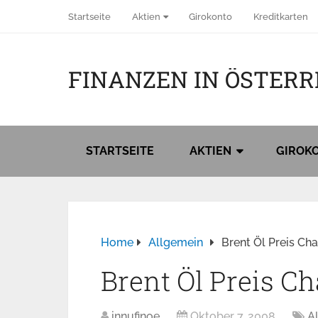
Startseite
Aktien
Girokonto
Kreditkarten
FINANZEN IN ÖSTERR
STARTSEITE
AKTIEN
GIROK
Home
Allgemein
Brent Öl Preis Cha
Brent Öl Preis Ch
innufinoe
Oktober 7, 2008
A