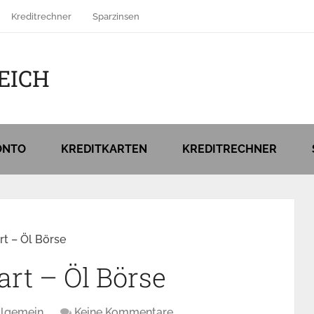
Kreditrechner
Sparzinsen
EICH
ONTO
KREDITKARTEN
KREDITRECHNER
rt – Öl Börse
art – Öl Börse
llgemein
Keine Kommentare