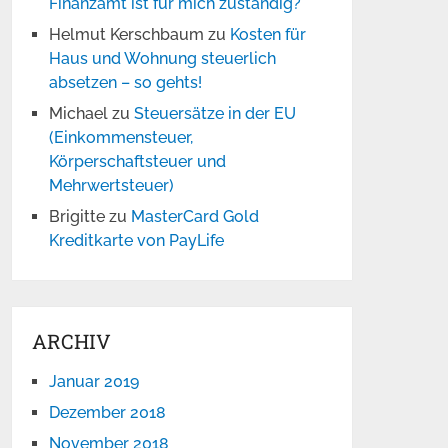
Finanzamt ist für mich zuständig?
Helmut Kerschbaum
zu
Kosten für
Haus und Wohnung steuerlich
absetzen – so gehts!
Michael
zu
Steuersätze in der EU
(Einkommensteuer,
Körperschaftsteuer und
Mehrwertsteuer)
Brigitte
zu
MasterCard Gold
Kreditkarte von PayLife
ARCHIV
Januar 2019
Dezember 2018
November 2018