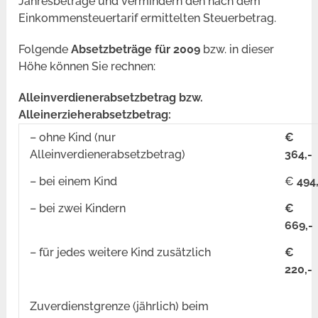
Jahresbeträge und vermindern den nach dem
Einkommensteuertarif ermittelten Steuerbetrag.
Folgende
Absetzbeträge für 2009
bzw. in dieser
Höhe können Sie rechnen:
Alleinverdienerabsetzbetrag bzw.
Alleinerzieherabsetzbetrag:
–
ohne Kind (nur
€
Alleinverdienerabsetzbetrag)
364,-
–
bei einem Kind
€
494
–
bei zwei Kindern
€
669,-
–
für jedes weitere Kind zusätzlich
€
220,-
Zuverdienstgrenze (jährlich) beim