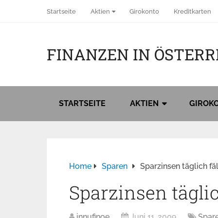
Startseite
Aktien
Girokonto
Kreditkarten
FINANZEN IN ÖSTERR
STARTSEITE
AKTIEN
GIROK
Home
Sparen
Sparzinsen täglich fä
Sparzinsen täglic
innufinoe
Juni 11, 2009
Spar