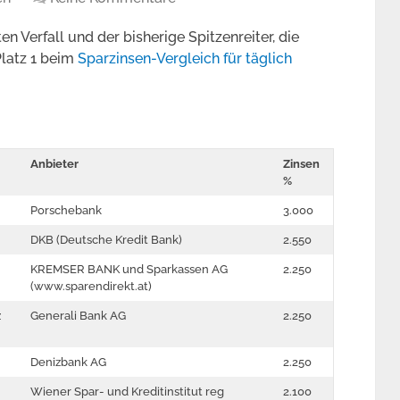
n Verfall und der bisherige Spitzenreiter, die
Platz 1 beim
Sparzinsen-Vergleich für täglich
Anbieter
Zinsen
%
Porschebank
3.000
DKB (Deutsche Kredit Bank)
2.550
KREMSER BANK und Sparkassen AG
2.250
(www.sparendirekt.at)
z
Generali Bank AG
2.250
Denizbank AG
2.250
Wiener Spar- und Kreditinstitut reg
2.100