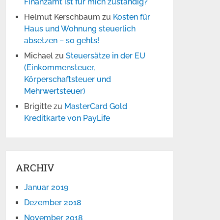
Finanzamt ist für mich zuständig?
Helmut Kerschbaum
zu
Kosten für
Haus und Wohnung steuerlich
absetzen – so gehts!
Michael
zu
Steuersätze in der EU
(Einkommensteuer,
Körperschaftsteuer und
Mehrwertsteuer)
Brigitte
zu
MasterCard Gold
Kreditkarte von PayLife
ARCHIV
Januar 2019
Dezember 2018
November 2018