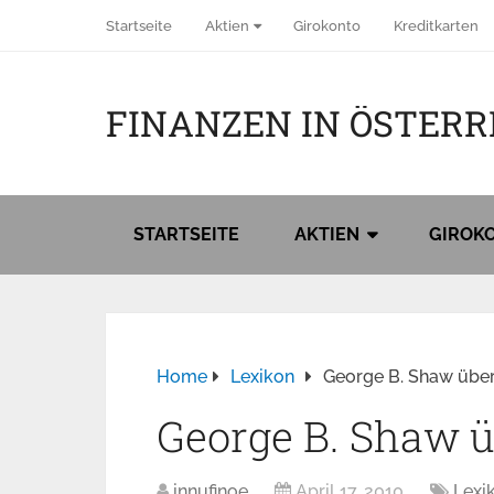
Startseite
Aktien
Girokonto
Kreditkarten
FINANZEN IN ÖSTERR
STARTSEITE
AKTIEN
GIROK
Home
Lexikon
George B. Shaw über 
George B. Shaw ü
innufinoe
April 17, 2010
Lexi