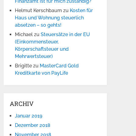
Finanzamt ist für mich zuständig?
Helmut Kerschbaum
zu
Kosten für
Haus und Wohnung steuerlich
absetzen – so gehts!
Michael
zu
Steuersätze in der EU
(Einkommensteuer,
Körperschaftsteuer und
Mehrwertsteuer)
Brigitte
zu
MasterCard Gold
Kreditkarte von PayLife
ARCHIV
Januar 2019
Dezember 2018
November 2018