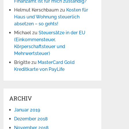
Finanzamt ist für mich zuständig?
Helmut Kerschbaum
zu
Kosten für
Haus und Wohnung steuerlich
absetzen – so gehts!
Michael
zu
Steuersätze in der EU
(Einkommensteuer,
Körperschaftsteuer und
Mehrwertsteuer)
Brigitte
zu
MasterCard Gold
Kreditkarte von PayLife
ARCHIV
Januar 2019
Dezember 2018
November 2018