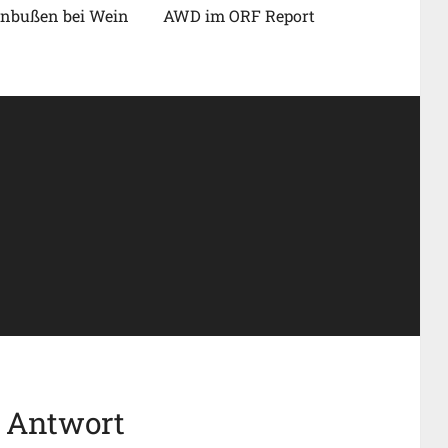
nbußen bei Wein
AWD im ORF Report
e Antwort