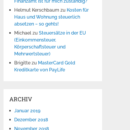
Finanzamt ist für mich zuständig?
Helmut Kerschbaum
zu
Kosten für
Haus und Wohnung steuerlich
absetzen – so gehts!
Michael
zu
Steuersätze in der EU
(Einkommensteuer,
Körperschaftsteuer und
Mehrwertsteuer)
Brigitte
zu
MasterCard Gold
Kreditkarte von PayLife
ARCHIV
Januar 2019
Dezember 2018
November 2018