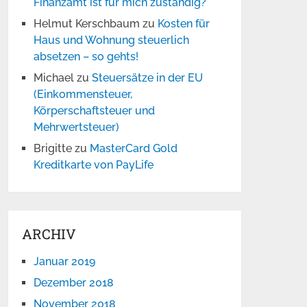
Finanzamt ist für mich zuständig?
Helmut Kerschbaum
zu
Kosten für
Haus und Wohnung steuerlich
absetzen – so gehts!
Michael
zu
Steuersätze in der EU
(Einkommensteuer,
Körperschaftsteuer und
Mehrwertsteuer)
Brigitte
zu
MasterCard Gold
Kreditkarte von PayLife
ARCHIV
Januar 2019
Dezember 2018
November 2018