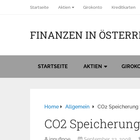
Startseite
Aktien
Girokonto
Kreditkarten
FINANZEN IN ÖSTERR
STARTSEITE
AKTIEN
GIROK
Home
Allgemein
CO2 Speicherung 
CO2 Speicherung
innufinoe
September 23, 2008