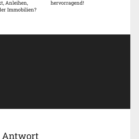
t, Anleihen,
hervorragend!
der Immobilien?
e Antwort