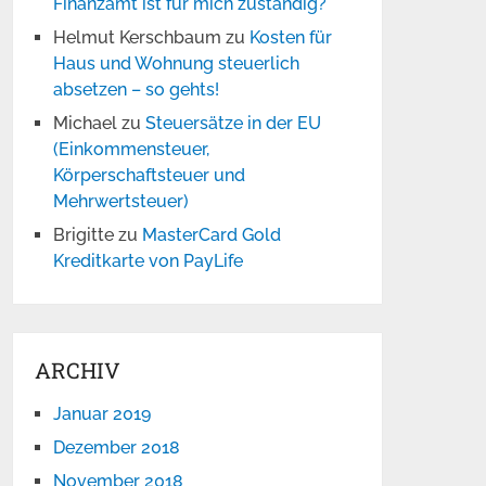
Finanzamt ist für mich zuständig?
Helmut Kerschbaum
zu
Kosten für
Haus und Wohnung steuerlich
absetzen – so gehts!
Michael
zu
Steuersätze in der EU
(Einkommensteuer,
Körperschaftsteuer und
Mehrwertsteuer)
Brigitte
zu
MasterCard Gold
Kreditkarte von PayLife
ARCHIV
Januar 2019
Dezember 2018
November 2018