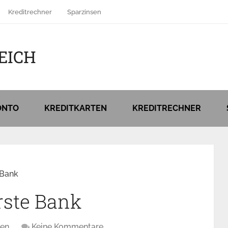
Kreditrechner
Sparzinsen
EICH
ONTO
KREDITKARTEN
KREDITRECHNER
 Bank
rste Bank
ren
Keine Kommentare