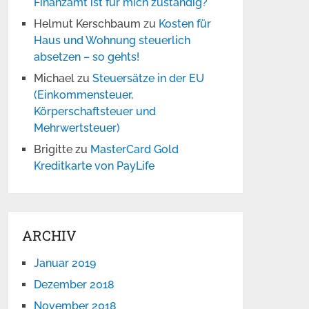
Finanzamt ist für mich zuständig?
Helmut Kerschbaum
zu
Kosten für
Haus und Wohnung steuerlich
absetzen – so gehts!
Michael
zu
Steuersätze in der EU
(Einkommensteuer,
Körperschaftsteuer und
Mehrwertsteuer)
Brigitte
zu
MasterCard Gold
Kreditkarte von PayLife
ARCHIV
Januar 2019
Dezember 2018
November 2018