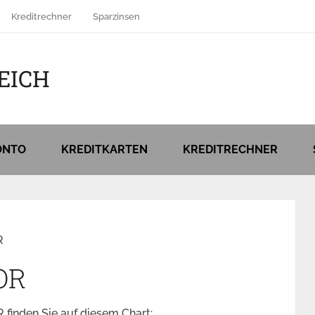
Kreditrechner
Sparzinsen
EICH
ONTO
KREDITKARTEN
KREDITRECHNER
R
OR
finden Sie auf diesem Chart: