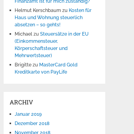
Finanzamt ist für mich zuständig?
Helmut Kerschbaum
zu
Kosten für
Haus und Wohnung steuerlich
absetzen – so gehts!
Michael
zu
Steuersätze in der EU
(Einkommensteuer,
Körperschaftsteuer und
Mehrwertsteuer)
Brigitte
zu
MasterCard Gold
Kreditkarte von PayLife
ARCHIV
Januar 2019
Dezember 2018
November 2018