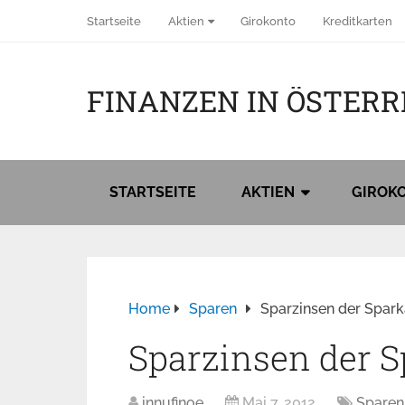
Startseite
Aktien
Girokonto
Kreditkarten
FINANZEN IN ÖSTERR
STARTSEITE
AKTIEN
GIROK
Home
Sparen
Sparzinsen der Spar
Sparzinsen der 
innufinoe
Mai 7, 2012
Sparen