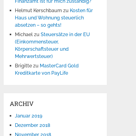
Finanzamt ist für mich zuständig?
Helmut Kerschbaum
zu
Kosten für
Haus und Wohnung steuerlich
absetzen – so gehts!
Michael
zu
Steuersätze in der EU
(Einkommensteuer,
Körperschaftsteuer und
Mehrwertsteuer)
Brigitte
zu
MasterCard Gold
Kreditkarte von PayLife
ARCHIV
Januar 2019
Dezember 2018
November 2018